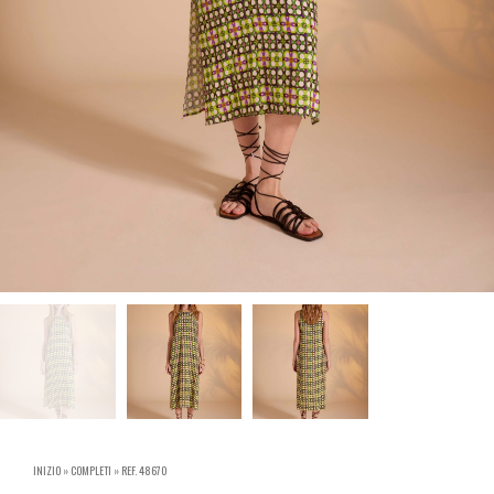
INIZIO
»
COMPLETI
»
REF. 48670