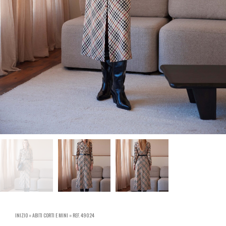
INIZIO
»
ABITI CORTI E MINI
»
REF. 49024