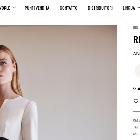
WORLD
PUNTI VENDITA
CONTATTO
DISTRIBUITORI
LINGUA
INIZI
R
AB
Gui
CATE
TAG
ASCI