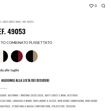
0
O
»
ABITI CORTI E MINI
»
REF. 49053
EF. 49053
ITO COMBINATO PLISSETTATO
da alle taglie
GORIE:
AUTUNNO / INVERNO 2025/2026
,
ABITI CORTI E MINI
,
VESTIDOS
:
ELASTANO
,
LAVAGGIO A MANO
,
NON LAVARE A SECCO
,
NON USARE CANDEGGINA
,
NON USARE
UGATRICE
,
STIRATURA A BASSA TEMPERATURA
,
POLIESTERE
,
VISCOSA