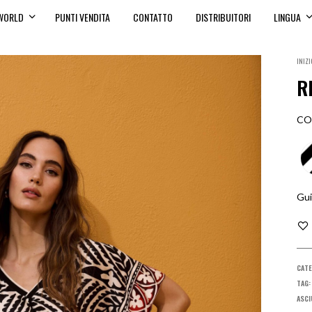
WORLD
PUNTI VENDITA
CONTATTO
DISTRIBUITORI
LINGUA
INIZI
R
CO
Gui
CATE
TAG
ASCI