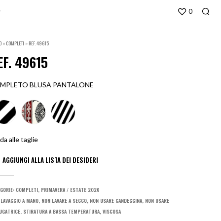
0
O
»
COMPLETI
»
REF. 49615
EF. 49615
MPLETO BLUSA PANTALONE
da alle taglie
GORIE:
COMPLETI
,
PRIMAVERA / ESTATE 2026
:
LAVAGGIO A MANO
,
NON LAVARE A SECCO
,
NON USARE CANDEGGINA
,
NON USARE
UGATRICE
,
STIRATURA A BASSA TEMPERATURA
,
VISCOSA